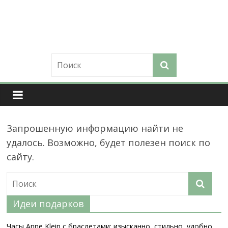
Skip
to
content
Улитка
Журнал
мудрой
женщины.
Просто
Запрошенную информацию найти не
и
удалось. Возможно, будет полезен поиск по
полезно
о
сайту.
главном
Идеи подарков
Часы Anne Klein с браслетами: изысканно, стильно, удобно