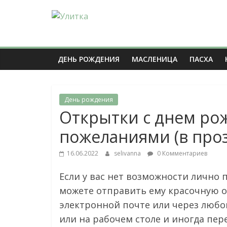
Skip
to
Улитка
content
Журнал
ДЕНЬ РОЖДЕНИЯ
МАСЛЕНИЦА
ПАСХА
мудрой
женщины.
Просто
День рождения
и
Открытки с днем ро
полезно
о
пожеланиями (в проз
главном
16.06.2022
selivanna
0 Комментариев
Если у вас нет возможности лично
можете отправить ему красочную 
электронной почте или через любо
или на рабочем столе и иногда пе