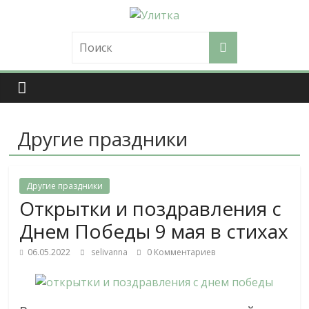
Skip
to
Улитка
content
Журнал
мудрой
женщины.
Просто
Другие праздники
и
полезно
о
главном
Другие праздники
Открытки и поздравления с
Днем Победы 9 мая в стихах
06.05.2022
selivanna
0 Комментариев